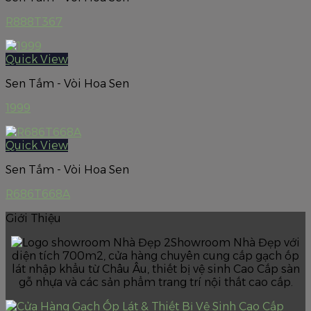
R888T367
Quick View
Sen Tắm - Vòi Hoa Sen
1999
Quick View
Sen Tắm - Vòi Hoa Sen
R686T668A
Giới Thiệu
Showroom Nhà Đẹp với
diện tích 700m2, cửa hàng chuyên cung cấp gạch ốp
lát nhập khẩu từ Châu Âu, thiết bị vệ sinh Cao Cấp sàn
gỗ nhựa và các sản phẩm trang trí nội thất cao cấp.