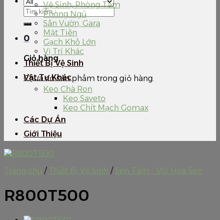
Vệ Sinh, Phòng Tắm
Tìm
Phòng Ngủ
kiếm:
Sân Vườn, Gara
Mặt Tiền
0
Gạch Khổ Lớn
Vị Trí Khác
Giỏ hàng
Thiết Bị Vệ Sinh
Vật Tư Khác
Chưa có sản phẩm trong giỏ hàng.
Keo Chà Ron
Keo Saveto
Keo Chít Mạch Gomax
Các Dự Án
Giới Thiệu
Trang chủ
/
Thiết Bị Vệ Sinh
/
Sen Tắm - Vòi Hoa Sen
R800T500