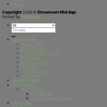
Liên hệ
Copyright
2026 ©
Showroom Nhà Đẹp
Edited By
Hoài Nam
Tìm
kiếm:
Gạch Ốp Lát
Phòng Thờ
Phòng Khách
Vệ Sinh, Phòng Tắm
Phòng Ngủ
Sân Vườn, Gara
Mặt Tiền
Gạch Khổ Lớn
Vị Trí Khác
Thiết Bị Vệ Sinh
Vật Tư Khác
Keo Chà Ron
Keo Saveto
Keo Chít Mạch Gomax
Các Dự Án