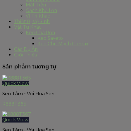
Mặt Tiền
Gạch Khổ Lớn
Vị Trí Khác
Thiết Bị Vệ Sinh
Vật Tư Khác
Keo Chà Ron
Keo Saveto
Keo Chít Mạch Gomax
Các Dự Án
Giới Thiệu
Sản phẩm tương tự
Quick View
Sen Tắm - Vòi Hoa Sen
R888T365
Quick View
Sen Tắm - Vòi Hoa Sen