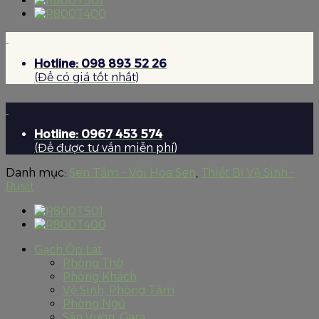
Hotline: 098 893 52 26
(Để có giá tốt nhất)
Hotline: 0967 453 574
(Để được tư vấn miễn phí)
Danh mục:
Sen Tắm - Vòi Hoa Sen
,
Thiết Bị Vệ Sinh -
Rusit
Gạch Ốp Lát
Phòng Thờ
Phòng Khách
Vệ Sinh, Phòng Tắm
Phòng Ngủ
Sân Vườn, Gara