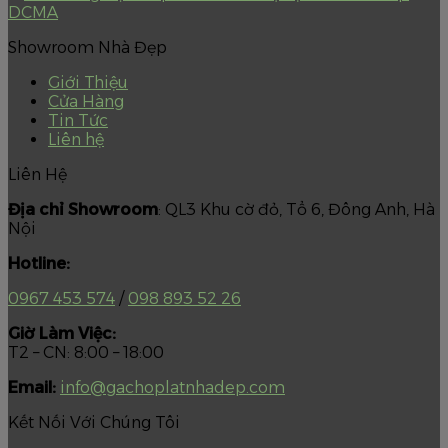
Showroom Nhà Đẹp
Giới Thiệu
Cửa Hàng
Tin Tức
Liên hệ
Liên Hệ
Địa chỉ Showroom
: QL3 Khu cờ đỏ, Tổ 6, Đông Anh, Hà
Nội
Hotline:
0967 453 574
/
098 893 52 26
Giờ Làm Việc:
T2 – CN: 8:00 – 18:00
Email:
info@gachoplatnhadep.com
Kết Nối Với Chúng Tôi