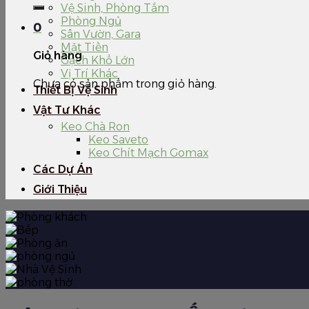
kiếm:
Vệ Sinh, Phòng Tắm
Phòng Ngủ
0
Sân Vườn, Gara
Mặt Tiền
Giỏ hàng
Gạch Khổ Lớn
Vị Trí Khác
Chưa có sản phẩm trong giỏ hàng.
Thiết Bị Vệ Sinh
Vật Tư Khác
Keo Chà Ron
Keo Saveto
Keo Chít Mạch Gomax
Các Dự Án
Giới Thiệu