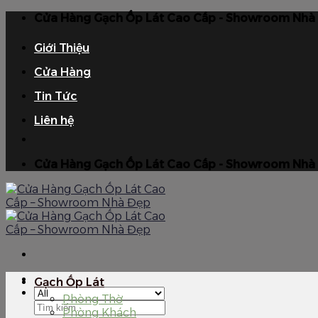
Skip
Cửa Hàng Gạch Ốp Lát Cao Cấp - Showroom Nhà
to
content
Giới Thiệu
Cửa Hàng
Tin Tức
Liên hệ
Cửa Hàng Gạch Ốp Lát Cao Cấp - Showroom Nhà
Gạch Ốp Lát
Phòng Thờ
Tìm
Phòng Khách