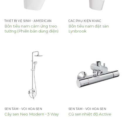
THIẾT BỊ VỆ SINH - AMERICAN
CÁC PHỤ KIỆN KHÁC
Bồn tiểu nam cảm ứng treo
Bồn tiểu nam đặt sàn
tường (Phiên bản dùng điện)
Lynbrook
SEN TẮM - VÒI HOA SEN
SEN TẮM - VÒI HOA SEN
Cây sen Neo Modern – 3 Way
Củ sen nhiệt độ Active