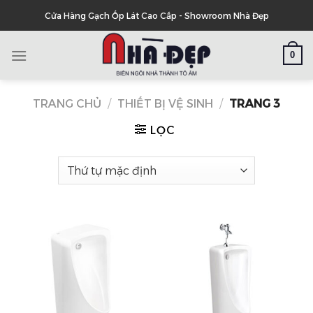
Skip
Cửa Hàng Gạch Ốp Lát Cao Cấp - Showroom Nhà Đẹp
to
content
0
TRANG CHỦ
/
THIẾT BỊ VỆ SINH
/
TRANG 3
LỌC