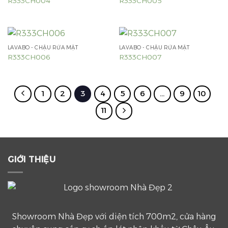
R333CH004
R333CH005
LAVABO - CHẬU RỬA MẶT
LAVABO - CHẬU RỬA MẶT
R333CH006
R333CH007
1
2
3
4
5
6
…
9
10
11
GIỚI THIỆU
Showroom Nhà Đẹp với diện tích 700m2, cửa hàng